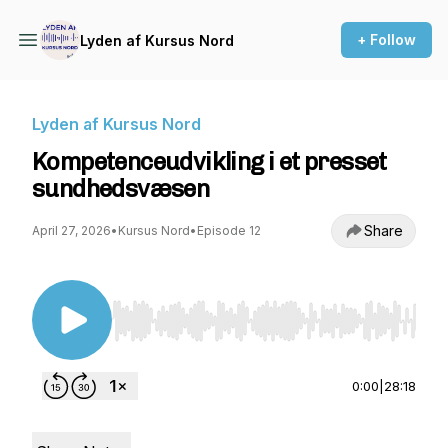
+ Follow
Lyden af Kursus Nord
Lyden af Kursus Nord
Kompetenceudvikling i et presset
sundhedsvæsen
Share
April 27, 2026
•
Kursus Nord
•
Episode 12
Use Left/Right to seek, Home/End to jump to st
0:00
|
28:18